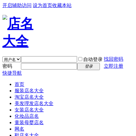
开启辅助访问
设为首页
收藏本站
找回密码
自动登录
密码
立即注册
登录
快捷导航
首页
服装店名大全
淘宝店名大全
美发理发店名大全
女装店名大全
化妆品店名
童装母婴店名
网名
鞋店名大全