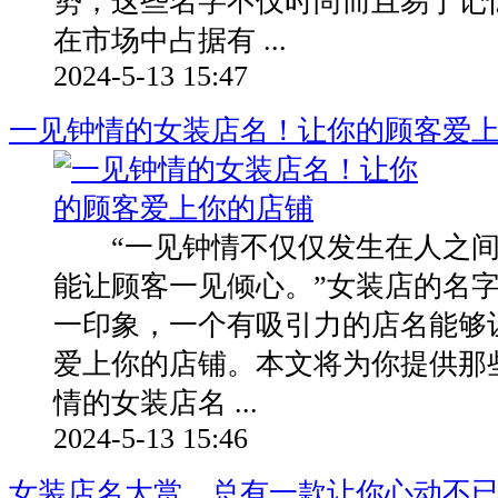
势，这些名字不仅时尚而且易于记
在市场中占据有 ...
2024-5-13 15:47
一见钟情的女装店名！让你的顾客爱
“一见钟情不仅仅发生在人之间
能让顾客一见倾心。”女装店的名
一印象，一个有吸引力的店名能够
爱上你的店铺。本文将为你提供那
情的女装店名 ...
2024-5-13 15:46
女装店名大赏，总有一款让你心动不