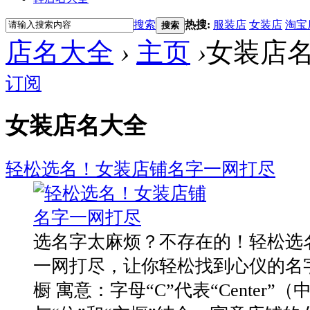
搜索
热搜:
服装店
女装店
淘宝
搜索
店名大全
›
主页
›
女装店
订阅
女装店名大全
轻松选名！女装店铺名字一网打尽
选名字太麻烦？不存在的！轻松选
一网打尽，让你轻松找到心仪的名字
橱 寓意：字母“C”代表“Center”