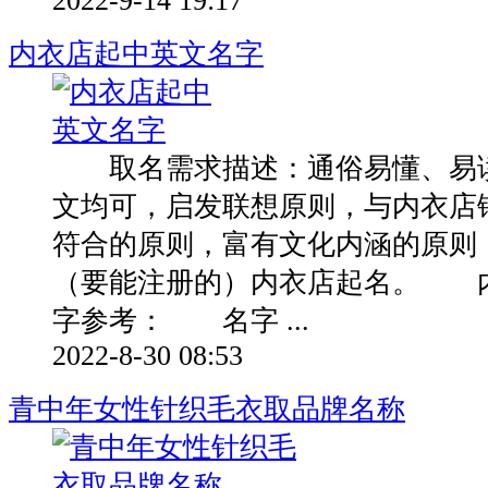
2022-9-14 19:17
内衣店起中英文名字
取名需求描述：通俗易懂、易读
文均可，启发联想原则，与内衣店
符合的原则，富有文化内涵的原则
（要能注册的）内衣店起名。 
字参考： 名字 ...
2022-8-30 08:53
青中年女性针织毛衣取品牌名称