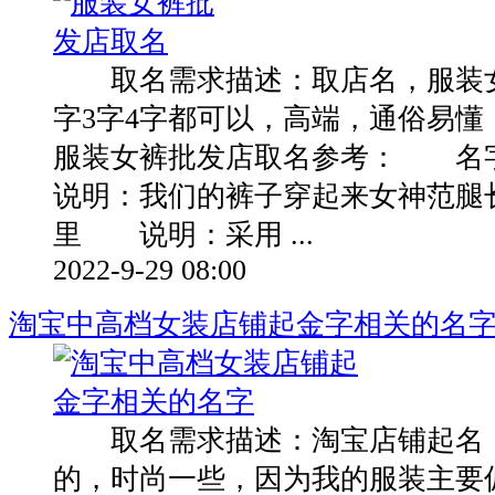
取名需求描述：取店名，服装女
字3字4字都可以，高端，通俗
服装女裤批发店取名参考： 
说明：我们的裤子穿起来女神范
里 说明：采用 ...
2022-9-29 08:00
淘宝中高档女装店铺起金字相关的名
取名需求描述：淘宝店铺起名
的，时尚一些，因为我的服装主要