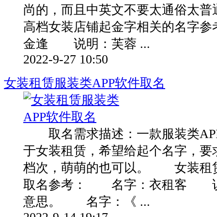
尚的，而且中英文不要太通俗太
高档女装店铺起金字相关的名字
金逢 说明：芙蓉 ...
2022-9-27 10:50
女装租赁服装类APP软件取名
取名需求描述：一款服装类AP
于女装租赁，希望给起个名字，要
档次，萌萌的也可以。 女装租赁
取名参考： 名字：衣租客 说
意思。 名字：《 ...