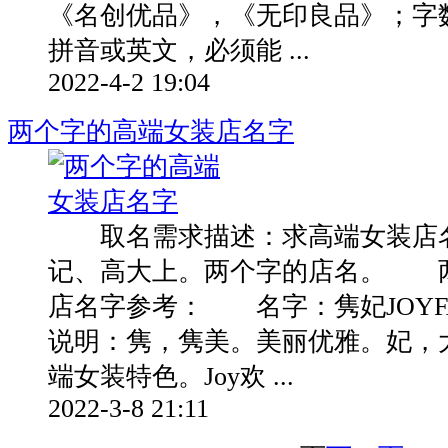
《名创优品》，《无印良品》；字数
拼音或英文，必须能 ...
2022-4-2 19:04
两个字的高端女装店名字
取名需求描述：求高端女装店名
记、高大上。两个字的店名。 
店名字参考： 名字：隽妃JOY
说明：隽，隽美。美丽优雅。妃，
端女装特色。Joy欢 ...
2022-3-8 21:11