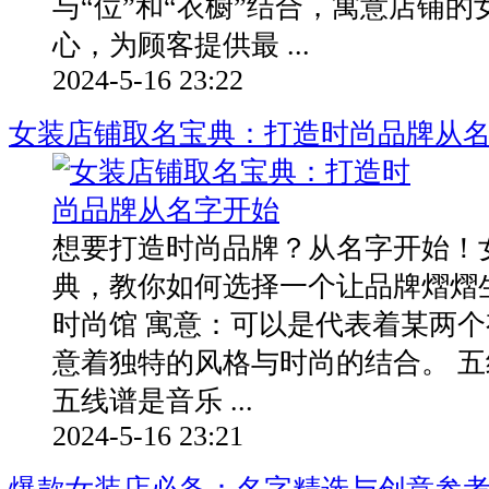
与“位”和“衣橱”结合，寓意店铺
心，为顾客提供最 ...
2024-5-16 23:22
女装店铺取名宝典：打造时尚品牌从
想要打造时尚品牌？从名字开始！
典，教你如何选择一个让品牌熠熠生
时尚馆 寓意：可以是代表着某两
意着独特的风格与时尚的结合。 五
五线谱是音乐 ...
2024-5-16 23:21