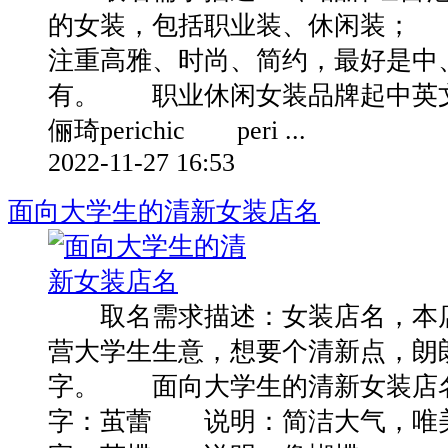
的女装，包括职业装、休闲装； 
注重高雅、时尚、简约，最好是中
有。 职业休闲女装品牌起中英
俪琦perichic peri ...
2022-11-27 16:53
面向大学生的清新女装店名
取名需求描述：女装店名，本店
营大学生生意，想要个清新点，朗
字。 面向大学生的清新女装
字：茧蕾 说明：简洁大气，