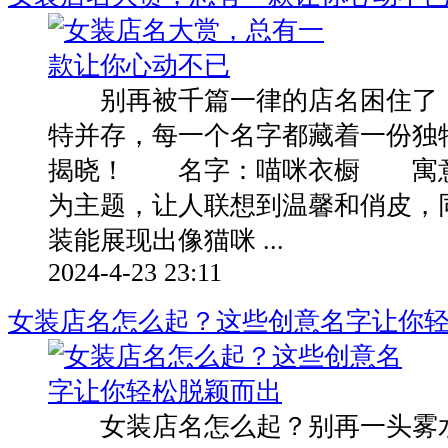
别再被千篇一律的店名困住了！
特并存，每一个名字都藏着一份独
揭晓！ 名字：喵咪衣橱 寓意
为主题，让人联想到温馨和俏皮，
装能展现出像猫咪 ...
2024-4-23 23:11
女装店名怎么起？这些创意名字让你
女装店名怎么起？别再一头雾水