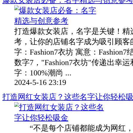
爆款女装店必备：名字精选与创意参
打造爆款女装店，名字是关键！精
考，让你的店铺名字成为吸引顾客
字：Fashion7衣坊 寓意：Fashi
数字7，"Fashion7衣坊"传递出
字：100%潮尚 ...
2024-5-16 23:19
打造网红女装店？这些名字让你轻松
“不是每个店铺都能成为网红，