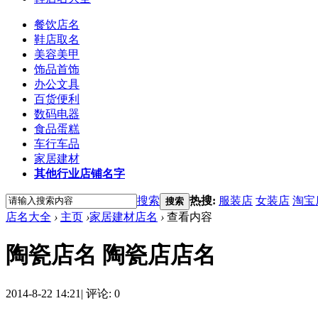
餐饮店名
鞋店取名
美容美甲
饰品首饰
办公文具
百货便利
数码电器
食品蛋糕
车行车品
家居建材
其他行业店铺名字
搜索
热搜:
服装店
女装店
淘宝
搜索
店名大全
›
主页
›
家居建材店名
›
查看内容
陶瓷店名 陶瓷店店名
2014-8-22 14:21
|
评论: 0