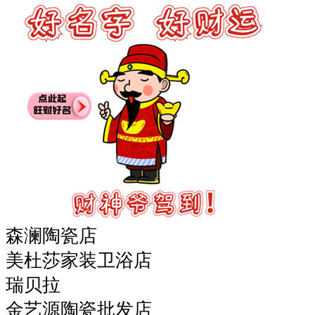
森澜陶瓷店
美杜莎家装卫浴店
瑞贝拉
金艺源陶瓷批发店