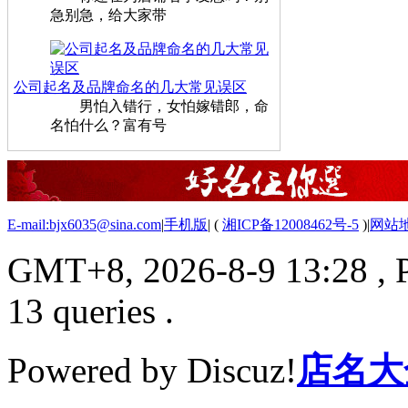
急别急，给大家带
公司起名及品牌命名的几大常见误区
男怕入错行，女怕嫁错郎，命
名怕什么？富有号
E-mail:bjx6035@sina.com
|
手机版
|
(
湘ICP备12008462号-5
)
|
网站
GMT+8, 2026-8-9 13:28
, 
13 queries .
Powered by Discuz!
店名大