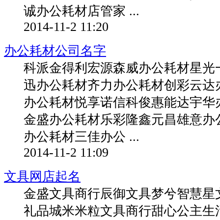
诚办公耗材店管家 ...
2014-11-2 11:20
办公耗材公司名字
科派金得利宏源森威办公耗材星光
迅办公耗材齐力办公耗材创彩云达
办公耗材悦享诺信科俊惠能达宇华
金盛办公耗材乐彩隆鑫元昌雄意办
办公耗材三佳办公 ...
2014-11-2 11:09
文具网店起名
金盛文具商行辰御文具梦兮智慧星
礼品城米米粒文具商行甜心公主生