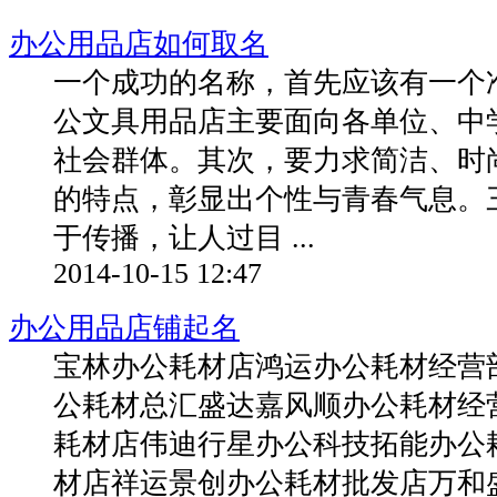
办公用品店如何取名
一个成功的名称，首先应该有一个
公文具用品店主要面向各单位、中
社会群体。其次，要力求简洁、时
的特点，彰显出个性与青春气息。
于传播，让人过目 ...
2014-10-15 12:47
办公用品店铺起名
宝林办公耗材店鸿运办公耗材经营
公耗材总汇盛达嘉风顺办公耗材经
耗材店伟迪行星办公科技拓能办公
材店祥运景创办公耗材批发店万和