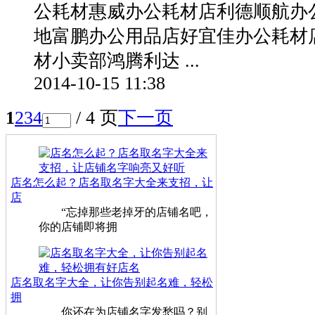
公耗材惠威办公耗材店利德顺航办
地富鹏办公用品店好宜佳办公耗材
材小卖部鸿腾利达 ...
2014-10-15 11:38
1
2
3
4
/ 4 页
下一页
店名怎么起？店名取名字大全来支招，让
店
“忘掉那些老掉牙的店铺名吧，
你的店铺即将拥
店名取名字大全，让你告别起名难，轻松
拥
你还在为店铺名字发愁吗？别