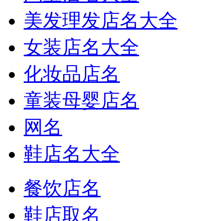
美发理发店名大全
女装店名大全
化妆品店名
童装母婴店名
网名
鞋店名大全
餐饮店名
鞋店取名