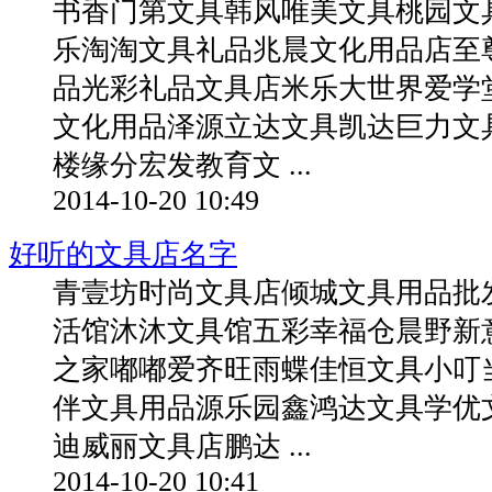
书香门第文具韩风唯美文具桃园文
乐淘淘文具礼品兆晨文化用品店至
品光彩礼品文具店米乐大世界爱学
文化用品泽源立达文具凯达巨力文
楼缘分宏发教育文 ...
2014-10-20 10:49
好听的文具店名字
青壹坊时尚文具店倾城文具用品批
活馆沐沐文具馆五彩幸福仓晨野新
之家嘟嘟爱齐旺雨蝶佳恒文具小叮
伴文具用品源乐园鑫鸿达文具学优
迪威丽文具店鹏达 ...
2014-10-20 10:41