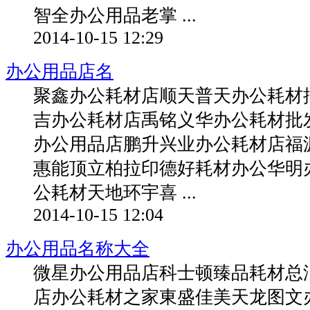
智全办公用品老掌 ...
2014-10-15 12:29
办公用品店名
聚鑫办公耗材店顺天普天办公耗材
吉办公耗材店禹铭义华办公耗材批
办公用品店鹏升兴业办公耗材店福
惠能顶立柏拉印德好耗材办公华明
公耗材天地环宇喜 ...
2014-10-15 12:04
办公用品名称大全
微星办公用品店科士顿臻品耗材总
店办公耗材之家東盛佳美天龙图文