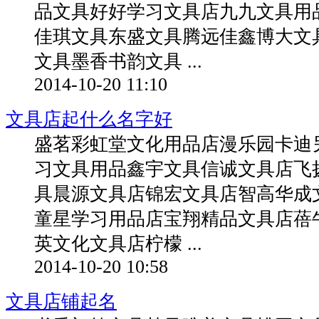
品文具好好学习文具店九九文具用
佳琪文具东盛文具腾远佳鑫博大文
文具墨香书韵文具 ...
2014-10-20 11:10
文具店起什么名字好
盛茗彩虹堂文化用品店漫乐园卡迪
习文具用品鑫宇文具信诚文具店飞
具晨源文具店锦宏文具店智高华成
童星学习用品店宝翔精品文具店蓓
英文化文具店柠檬 ...
2014-10-20 10:58
文具店铺起名