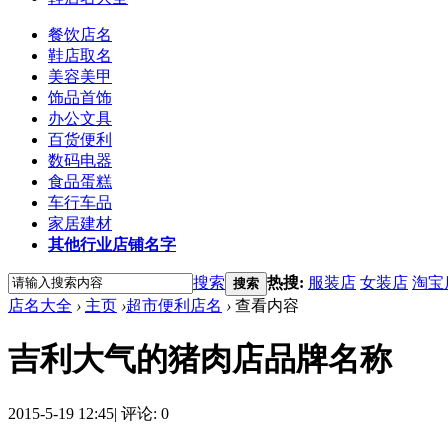
餐饮店名
鞋店取名
美容美甲
饰品首饰
办公文具
百货便利
数码电器
食品蛋糕
车行车品
家居建材
其他行业店铺名字
搜索
热搜:
服装店
女装店
淘宝
搜索
店名大全
›
主页
›
超市便利店名
›
查看内容
吉利大气的猪肉店品牌名称
2015-5-19 12:45
|
评论: 0