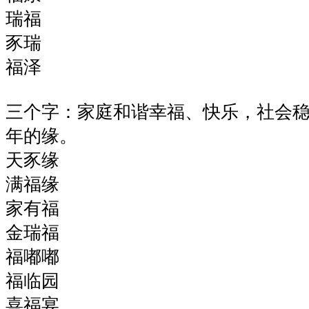
瑞福
豕瑞
福泽
三个字：家庭和谐幸福、快乐，社会
年的缘。
天豕缘
满福缘
家有福
金瑞福
福嘟嘟
福临园
喜福宴