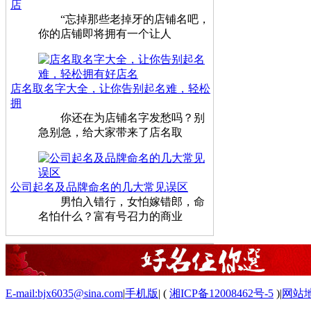
店
“忘掉那些老掉牙的店铺名吧，
你的店铺即将拥有一个让人
店名取名字大全，让你告别起名难，轻松
拥
你还在为店铺名字发愁吗？别
急别急，给大家带来了店名取
公司起名及品牌命名的几大常见误区
男怕入错行，女怕嫁错郎，命
名怕什么？富有号召力的商业
E-mail:bjx6035@sina.com
|
手机版
|
(
湘ICP备12008462号-5
)
|
网站