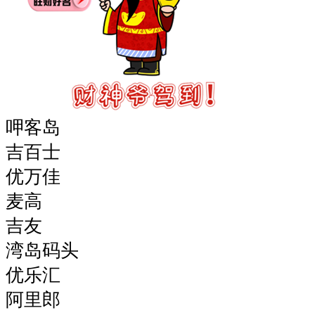
呷客岛
吉百士
优万佳
麦高
吉友
湾岛码头
优乐汇
阿里郎