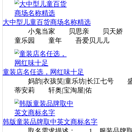
大中型儿童百货商场名称精选
小鬼当家 贝思亲 贝天娇 乐
童乐园 童年 吾爱贝儿儿
童装店名任选，网红味十足
妈韵|衣孩笑|童乐坊|长江七号 盛迪
蒂安莉 轩奥|宝淘屋|佑
韩版童装品牌取中英文商标名字
取名需求描述： 1、服装品牌取