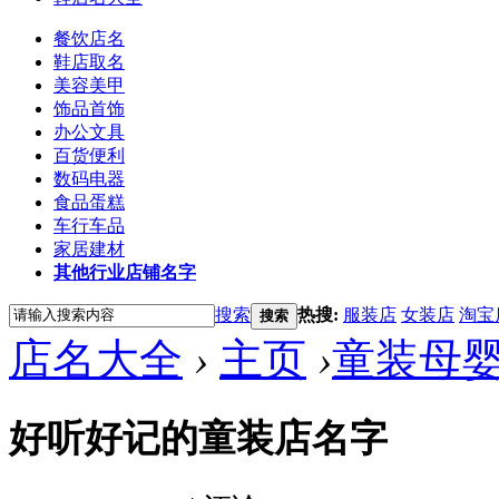
餐饮店名
鞋店取名
美容美甲
饰品首饰
办公文具
百货便利
数码电器
食品蛋糕
车行车品
家居建材
其他行业店铺名字
搜索
热搜:
服装店
女装店
淘宝
搜索
店名大全
›
主页
›
童装母
好听好记的童装店名字