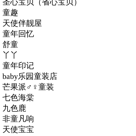
圣心宝贝（省心宝贝）
童趣
天使伴靓屋
童年回忆
舒童
丫丫
童年印记
baby乐园童装店
芒果派♂♀童装
七色海棠
九色鹿
非童凡响
天使宝宝