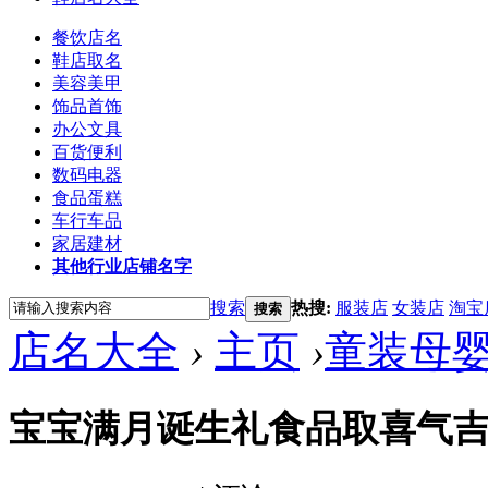
餐饮店名
鞋店取名
美容美甲
饰品首饰
办公文具
百货便利
数码电器
食品蛋糕
车行车品
家居建材
其他行业店铺名字
搜索
热搜:
服装店
女装店
淘宝
搜索
店名大全
›
主页
›
童装母
宝宝满月诞生礼食品取喜气