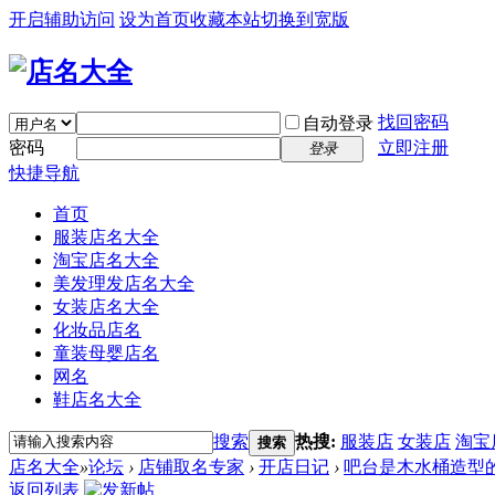
开启辅助访问
设为首页
收藏本站
切换到宽版
找回密码
自动登录
密码
立即注册
登录
快捷导航
首页
服装店名大全
淘宝店名大全
美发理发店名大全
女装店名大全
化妆品店名
童装母婴店名
网名
鞋店名大全
搜索
热搜:
服装店
女装店
淘宝
搜索
店名大全
»
论坛
›
店铺取名专家
›
开店日记
›
吧台是木水桶造型
返回列表