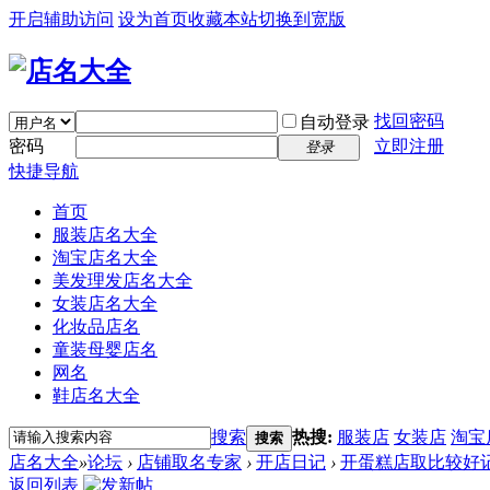
开启辅助访问
设为首页
收藏本站
切换到宽版
找回密码
自动登录
密码
立即注册
登录
快捷导航
首页
服装店名大全
淘宝店名大全
美发理发店名大全
女装店名大全
化妆品店名
童装母婴店名
网名
鞋店名大全
搜索
热搜:
服装店
女装店
淘宝
搜索
店名大全
»
论坛
›
店铺取名专家
›
开店日记
›
开蛋糕店取比较好
返回列表