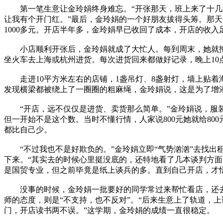
第一笔生意让金玲娟终身难忘。“开张那天，班上来了十几
让我有个开门红。”最后，金玲娟的一个好朋友拔得头筹。那
1000多元。开店半年多，金玲娟早已收回了成本，开店的收
小店顺利开张后，金玲娟就成了大忙人。每到周末，她就拖
坐火车去上海或杭州进货。每次进货回来都做好记录，晚上10
走进10平方米左右的店铺，1盏吊灯、8盏射灯，墙上贴着
发现横梁都被绕上了一圈圈的粗麻绳，金玲娟说，这是为了增
“开店，远不仅仅是进货、卖货那么简单。”金玲娟说，服装
但一开始不是这个数。当时不懂行情，人家说800元她就给80
都比自己少。
“不过我也不是好欺负的。”金玲娟立即“气势汹汹”去找出
下来。“其实去的时候心里挺没底的，还特地看了几本谈判方面
是国贸专业，但之前毕竟是纸上谈兵的多。直到自己开店，才
没事的时候，金玲娟一批要好的同学常过来帮忙看店，还去
师的态度，则是“不支持，也不反对”。“后来生意上了轨道，
门，开店读书两不误。”这学期，金玲娟的成绩一直很稳定。