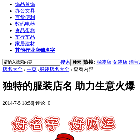
饰品首饰
办公文具
百货便利
数码电器
食品蛋糕
车行车品
家居建材
其他行业店铺名字
搜索
热搜:
服装店
女装店
淘宝
搜索
店名大全
›
主页
›
服装店名大全
›
查看内容
独特的服装店名 助力生意火爆
2014-7-5 18:56
|
评论: 0