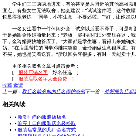
学生们三三两两地进来，有的甚至是从附近的其他高校慕服
宜点。有些女生无法取舍，她会建议：“试试这件吧，这件收腰
也显得很老练：“同学，小本生意，不要还啦。”“好，让你20块
一名女生看中一件休闲外套，试穿以后爱不释手，可是却面
于是她跟金玲娟商量起来：“老板，能不能把旧外套压在这，我
下，金玲娟爽快地答应了。“大家都是学生嘛，看得出来她确
妨。”在店里帮忙的同学邓维纯笑道，金玲娟做生意很厚道。
不买，她也是笑着送客。“所以回头客很多，有时一天能卖十几
更多相关取名文章可点击参考：
[
服装店铺名字
好名任选 ]
[
服装店取名字大全免费
]
收藏
邀请
上一篇：
取店名前必知的店名保护条例
下一篇：
外贸服装店起
相关阅读
•
新潮时尚的服装店店名
•
响亮上口的服装店名轻松取
•
服装店常见的几种命名方式