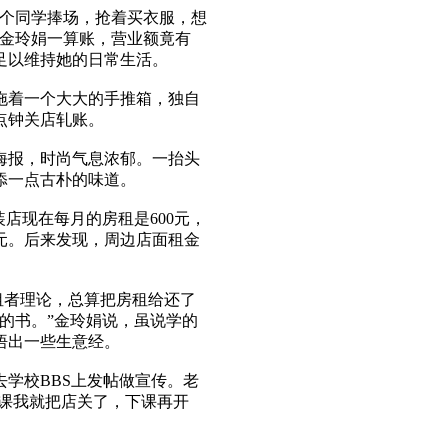
个同学捧场，抢着买衣服，想
天金玲娟一算账，营业额竟有
入足以维持她的日常生活。
着一个大大的手推箱，独自
点钟关店轧账。
海报，时尚气息浓郁。一抬头
添一点古朴的味道。
店现在每月的房租是600元，
0元。后来发现，周边店面租金
租者理论，总算把房租给还了
的书。”金玲娟说，虽说学的
悟出一些生意经。
学校BBS上发帖做宣传。老
上课我就把店关了，下课再开