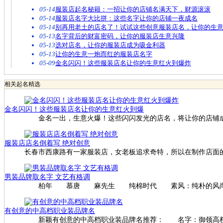
05-14
服装店起名秘籍：一招让你的店铺名满天下，财源滚滚
05-14
服装店名字大比拼：这些名字让你的店铺一夜成名
05-14
别再用老土的店名了！试试这些创意服装店名，让你的生
05-13
名字背后的财富密码，让你的服装店生意兴隆
05-13
选对店名，让你的服装店成为吸金利器
05-13
让你的生意一炮而红的服装店名字
05-09
金名闪闪！这些服装店名让你的生意红火到爆炸
相关起名精选
金名闪闪！这些服装店名让你的生意红火到爆
金名一出，生意火爆！这些闪闪发光的店名，将让你的店铺成
服装店店名倒着写 绝对创意
长春市西康路有一家服装店，女老板追求奇特，所以在制作店面
男装品牌取名字 文艺有格调
柏年 慕唐 麻先生 纯棉时代 素风：纯朴的风尚
有创意的中高档职业装品牌名
新颖有创意的中高档职业装品牌名推荐： 名字：御领高档