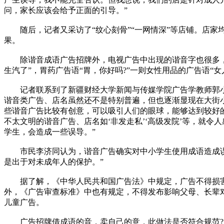
问，家长应该会给予正面的引导。”
随后，记者又采访了“纹心刻骨”“一网情深”等店铺。店家
果。
除谐音成语广告招牌外，电视广告中出现的谐音字也很多，
生汽了”，胃药广告语“胃，你好吗?”一则女性用品的广告语“女人
记者联系到了新疆财经大学新闻与传媒学院广告学教师郭小
谐音类广告、店名虽然还不是特别普遍，但也逐渐显现在大街
些谐音广告比较有创意，可以吸引人们的眼球，能够达到较好
不太文明的谐音广告、店名如‘非发走私’‘高级发院’等，就令
学生，会造成一些误导。”
市民李济同认为，谐音广告确实对中小学生使用成语造成误
是出于对未成年人的保护。”
据了解，《中华人民共和国广告法》中规定，广告不得损害
外，《广告审查标准》中也有规定，不得发布影响父母、长辈
儿童广告。
广告招牌借成语的音，卖自己的意，此做法是否符合规范?