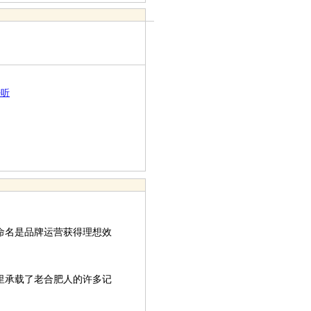
好听
名是品牌运营获得理想效
里承载了老合肥人的许多记