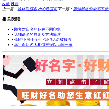
收藏
邀请
上一篇：
这样取店名 小心吃官司
下一篇：
店铺起名的学问不是
相关阅读
•
顾客对店名的各种不同印象
•
店铺命名的原则及方法简述
•
低l俗不等于个性 低l俗店名被摘牌
•
马祖面店名太相似被误以为同一家