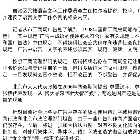
自治区民族语言文字工作委员会主任帕尔哈提说，招牌、广
实违反了语言文字工作条例的相关内容。
记者从市工商局广告处了解到，1998年国家工商总局颁布
定》，其中规定“广告中成语的使用必须符合国家有关规定，不
和国广告法》中也规定，不得妨碍社会公共秩序和违背社会良
规定：广告中语言、文字的表述必须真实、规范、健康、文明
按照工商管理部门的规定，店铺招牌名称在工商局登记注册
牌名称必须与登记注册的一致。但很多店铺为了吸引眼球，擅
定，一旦发现就会责令整改；拒不改正的，予以警告，并督促
北京市人大代表张毅在2006年两会期间提出“尊重汉字、尊
张毅代表发现，从“博大晶深”到“大智若娱”，无论是国产还是
告的现象。
针对目前社会上各类广告中存在的故意使用错别字或用谐音
商行政和北京市政管理部门坦言，由于一些广告制作商片面追
仍然存在。今后，将进一步加大执法力度，对有不良文化倾向
批制度，对使用繁体字、异体字、错别字或变造的谐音组成词的
进”“食全食美”等一律不予核准登记。