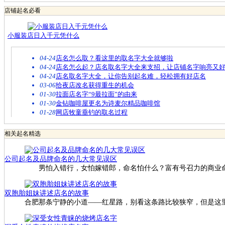
店铺起名必看
小服装店日入千元凭什么
04-24
店名怎么取？看这里的取名字大全就够啦
04-24
店名怎么起？店名取名字大全来支招，让店铺名字响亮又
04-24
店名取名字大全，让你告别起名难，轻松拥有好店名
03-06
给夜店改名获得重生的机会
01-30
拉面店名字“9最拉面”的由来
01-30
金钻咖啡屋更名为诗麦尔精品咖啡馆
01-28
网店牧童垂钓的取名过程
相关起名精选
公司起名及品牌命名的几大常见误区
男怕入错行，女怕嫁错郎，命名怕什么？富有号召力的商业命
双胞胎姐妹讲述店名的故事
合肥那条宁静的小道——红星路，别看这条路比较狭窄，但是这