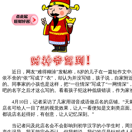
近日，网友“难得糊涂”发帖称，8岁的儿子在一篇短作文中
依不舍的“依”写成了“衣”，却认为并没写错，孩子说，自家附
的。同事家的小孩也是这样，把“一往情深”写成了“一网情深”
吧的名字之后才这么写的。看着孩子犯这种低级错误，作为家长
4月10日，记者采访了几家用谐音成语做店名的店铺。“天
店名可给人一目了然的视觉效果，让人一看便知是文刺类店面
都说店名起得好，有创意，让人记忆深刻。”
当记者问及此店名会不会影响到初学汉字的小学生时，周浩
产生误导，我不能完全否认。但我想说，我们的店是针对成人