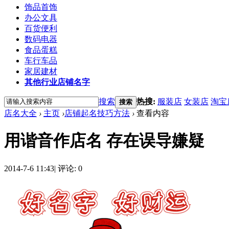
饰品首饰
办公文具
百货便利
数码电器
食品蛋糕
车行车品
家居建材
其他行业店铺名字
搜索
热搜:
服装店
女装店
淘宝
搜索
店名大全
›
主页
›
店铺起名技巧方法
›
查看内容
用谐音作店名 存在误导嫌疑
2014-7-6 11:43
|
评论: 0