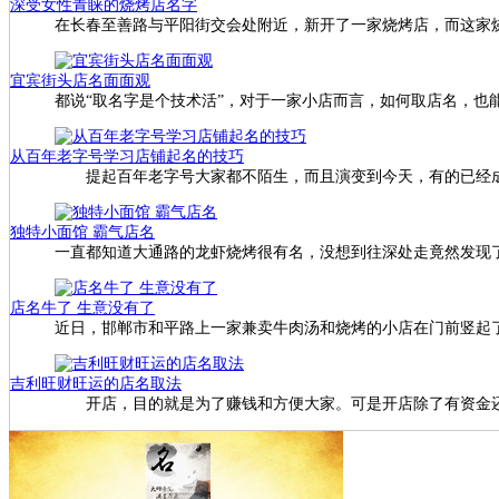
深受女性青睐的烧烤店名字
在长春至善路与平阳街交会处附近，新开了一家烧烤店，而这家
宜宾街头店名面面观
都说“取名字是个技术活”，对于一家小店而言，如何取店名，也
从百年老字号学习店铺起名的技巧
提起百年老字号大家都不陌生，而且演变到今天，有的已经成
独特小面馆 霸气店名
一直都知道大通路的龙虾烧烤很有名，没想到往深处走竟然发现
店名牛了 生意没有了
近日，邯郸市和平路上一家兼卖牛肉汤和烧烤的小店在门前竖起了
吉利旺财旺运的店名取法
开店，目的就是为了赚钱和方便大家。可是开店除了有资金还