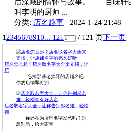
后深藏的情怀与故事。 百味轩
叫李明的厨师 ...
分类:
店名趣事
2024-1-24 21:48
1
2
3
4
5
6
7
8
9
10
... 121
/ 121 页
下一页
店名怎么起？店名取名字大全来支招，让
店
“忘掉那些老掉牙的店铺名吧，
你的店铺即将拥
店名取名字大全，让你告别起名难，轻松
拥
你还在为店铺名字发愁吗？别
急别急，给大家带