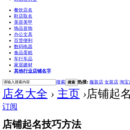
餐饮店名
鞋店取名
美容美甲
饰品首饰
办公文具
百货便利
数码电器
食品蛋糕
车行车品
家居建材
其他行业店铺名字
搜索
热搜:
服装店
女装店
淘宝
搜索
店名大全
›
主页
›
店铺起
订阅
店铺起名技巧方法