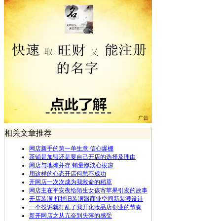
相关文章推荐
网店新手的第一单生意 信心爆棚
茶铺是加盟还是要自己开店的选择及理由
网店与地摊并存 销量惨淡心拔凉
用这样的心态开店何愁不成功
开网店一次次成为我救命的稻草
网店主在平安夜给陌生女孩寄苹果引发的故事
开店装潢 打掉旧装潢跟商业空间新装潢设计
一个投诉就打乱了我开化妆品店创业的节奏
新开网店之从亢奋到失落的感受