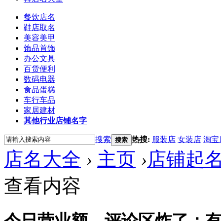
餐饮店名
鞋店取名
美容美甲
饰品首饰
办公文具
百货便利
数码电器
食品蛋糕
车行车品
家居建材
其他行业店铺名字
搜索
热搜:
服装店
女装店
淘宝
搜索
店名大全
›
主页
›
店铺起
查看内容
今日营业额，评论区炸了：