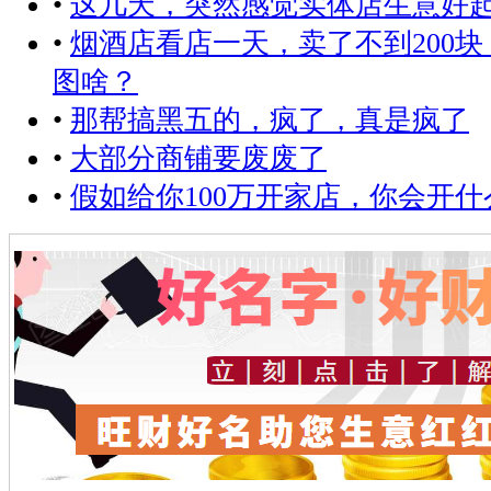
•
这几天，突然感觉实体店生意好
•
烟酒店看店一天，卖了不到200
图啥？
•
那帮搞黑五的，疯了，真是疯了
•
大部分商铺要废废了
•
假如给你100万开家店，你会开什