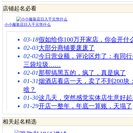
店铺起名必看
小小服装店日入千元凭什么
03-18
假如给你100万开家店，你会开什
02-03
大部分商铺要废废了
02-02
今日营业额，评论区炸了：有同行
三袋垃圾……
02-01
那帮搞黑五的，疯了，真是疯了
01-31
烟酒店看店一天，卖了不到200块
啥？
01-30
这几天，突然感觉实体店生意好起
01-29
开店一整年，年底一算账，天塌了
相关起名精选