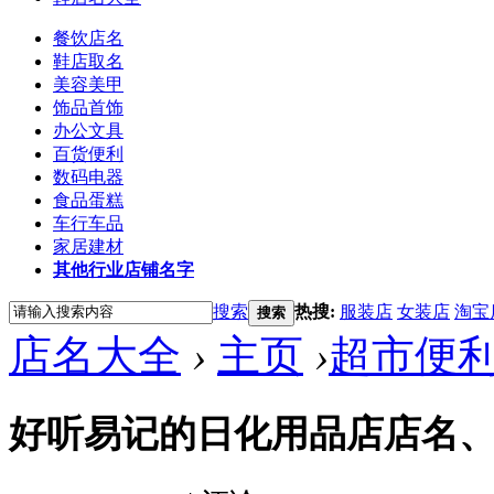
餐饮店名
鞋店取名
美容美甲
饰品首饰
办公文具
百货便利
数码电器
食品蛋糕
车行车品
家居建材
其他行业店铺名字
搜索
热搜:
服装店
女装店
淘宝
搜索
店名大全
›
主页
›
超市便
好听易记的日化用品店店名