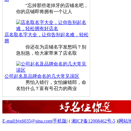
“忘掉那些老掉牙的店铺名吧，
你的店铺即将拥有一个让人
店名取名字大全，让你告别起名难，轻松
拥
你还在为店铺名字发愁吗？别
急别急，给大家带来了店名取
公司起名及品牌命名的几大常见误区
男怕入错行，女怕嫁错郎，命
名怕什么？富有号召力的商业
E-mail:bjx6035@sina.com
|
手机版
|
(
湘ICP备12008462号-5
)
|
网站