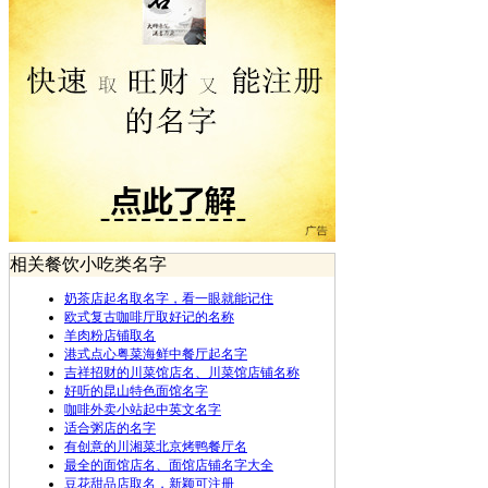
相关餐饮小吃类名字
奶茶店起名取名字，看一眼就能记住
欧式复古咖啡厅取好记的名称
羊肉粉店铺取名
港式点心粤菜海鲜中餐厅起名字
吉祥招财的川菜馆店名、川菜馆店铺名称
好听的昆山特色面馆名字
咖啡外卖小站起中英文名字
适合粥店的名字
有创意的川湘菜北京烤鸭餐厅名
最全的面馆店名、面馆店铺名字大全
豆花甜品店取名，新颖可注册