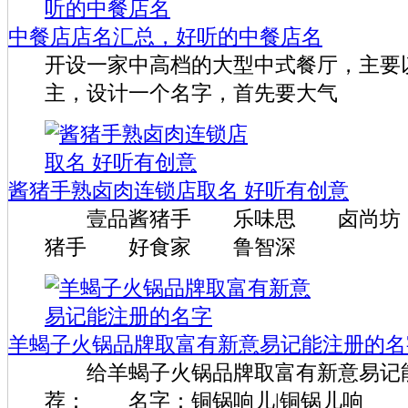
中餐店店名汇总，好听的中餐店名
开设一家中高档的大型中式餐厅，主要
主，设计一个名字，首先要大气
酱猪手熟卤肉连锁店取名 好听有创意
壹品酱猪手 乐味思 卤尚坊
猪手 好食家 鲁智深
羊蝎子火锅品牌取富有新意易记能注册的名
给羊蝎子火锅品牌取富有新意易记
荐： 名字：铜锅响儿|铜锅儿响