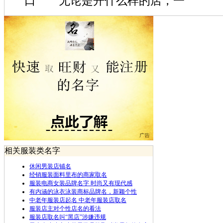
口 无论是开什么样的店，一
相关服装类名字
休闲男装店铺名
经销服装面料里布的商家取名
服装电商女装品牌名字 时尚又有现代感
有内涵的泳衣泳装商标品牌名，新颖个性
中老年服装店起名 中老年服装店取名
服装店主对个性店名的看法
服装店取名叫“黑店”涉嫌违规