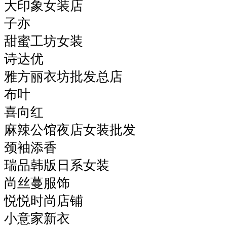
大印象女装店
子亦
甜蜜工坊女装
诗达优
雅方丽衣坊批发总店
布叶
喜向红
麻辣公馆夜店女装批发
颈袖添香
瑞品韩版日系女装
尚丝蔓服饰
悦悦时尚店铺
小意家新衣