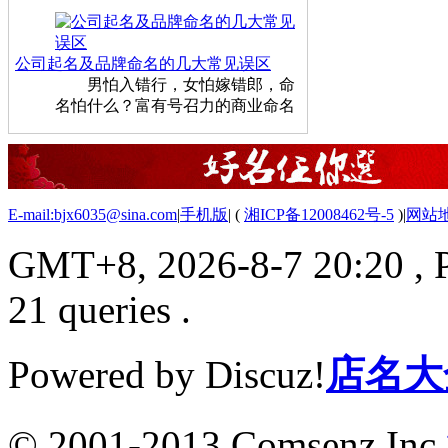
公司起名及品牌命名的几大常见误区
男怕入错行，女怕嫁错郎，命
名怕什么？富有号召力的商业命名
E-mail:bjx6035@sina.com
|
手机版
|
(
湘ICP备12008462号-5
)
|
网站
GMT+8, 2026-8-7 20:20
, 
21 queries .
Powered by Discuz!
店名大
© 2001-2013 Comsenz Inc.