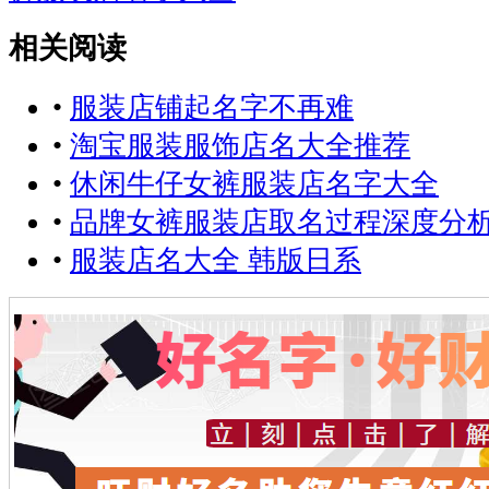
相关阅读
•
服装店铺起名字不再难
•
淘宝服装服饰店名大全推荐
•
休闲牛仔女裤服装店名字大全
•
品牌女裤服装店取名过程深度分
•
服装店名大全 韩版日系