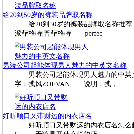
给20到50岁的裤装品牌取名称
给20到50岁的裤装品牌取名称推荐： 
派菲格特|普菲格特 perfec
男装公司起能体现男人魅力的中英文名称
男装公司起能体现男人魅力的中英
字：拽风ZOEVAN 说明：拽，
好听顺口又带财运的内衣店名
好听顺口又带财运的内衣店名怎么