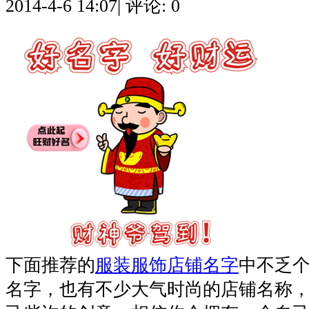
2014-4-6 14:07
|
评论: 0
下面推荐的
服装服饰店铺名字
中不乏
名字，也有不少大气时尚的店铺名称