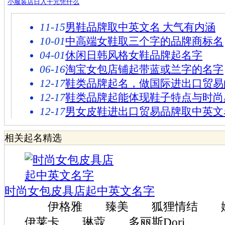
小服装店日入千元凭什么
11-15
男鞋品牌取中英文名 大气有内涵
10-01
中高端女鞋取三个字的品牌商标名
04-01
休闲日韩风格女鞋品牌起名字
06-16
淘宝女包店铺起带蓝或兰字的名字
12-17
鞋类品牌起名，做国际进出口贸易
12-17
鞋类品牌起能体现鞋子特点与时尚
12-17
男女皮鞋进出口贸易品牌取中英文
相关起名精选
时尚女包皮具店起中英文名字
伊格雅 臻美 狐狸情结 
伊莱卡 琳蔻 多丽斯Dori