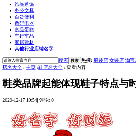
饰品首饰
办公文具
百货便利
数码电器
食品蛋糕
车行车品
家居建材
其他行业店铺名字
搜索
热搜:
服装店
女装店
淘宝
搜索
店名大全
›
主页
›
鞋店名大全
›
查看内容
鞋类品牌起能体现鞋子特点与
2020-12-17 10:54
|
评论: 0