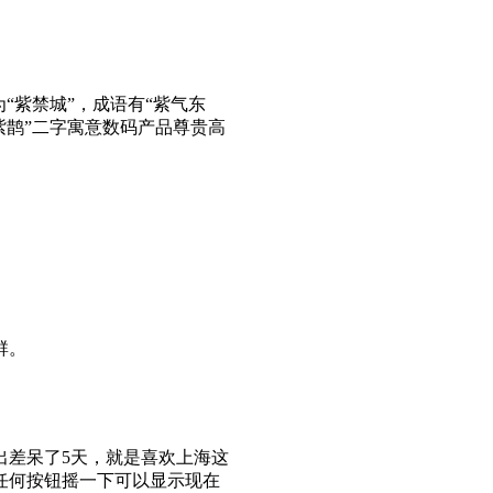
“紫禁城”，成语有“紫气东
紫鹊”二字寓意数码产品尊贵高
群。
出差呆了5天，就是喜欢上海这
任何按钮摇一下可以显示现在