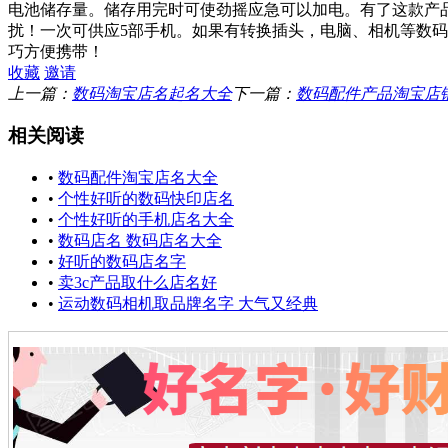
电池储存量。储存用完时可使劲摇应急可以加电。有了这款产
扰！一次可供应5部手机。如果有转换插头，电脑、相机等数
巧方便携带！
收藏
邀请
上一篇：
数码淘宝店名起名大全
下一篇：
数码配件产品淘宝店
相关阅读
•
数码配件淘宝店名大全
•
个性好听的数码快印店名
•
个性好听的手机店名大全
•
数码店名 数码店名大全
•
好听的数码店名字
•
卖3c产品取什么店名好
•
运动数码相机取品牌名字 大气又经典