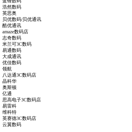
蓝锋数码
浩然数码
英思奥
贝优数码/贝优通讯
酷优通讯
amaze数码店
志奇数码
米兰可3C数码
易通数码
大成通讯
优佳数码
领航
八达通3C数码店
晶科华
奥斯顿
亿通
思高电子3C数码店
易雷科
维科特
英赛德3C数码店
云翼数码