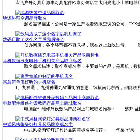
宏飞户外灯具店源丰灯具配件欧嘉灯饰店红太阳光电小山羊电器巨
地源热泵空调品牌取名
起名需求描述：公司是一家生产地源热泵空调的公司，“XX金
数码店取了这个名字后我后悔了
创办网店，各个环节都不容忽视，我在这上就吃过亏。 我
耳机数据线充电器手机相关产品取商标名
取名需求描述：取个商标名字，主要做的产品，是耳机，数据
寓意简单但好听的手机店名
1、九神通 、九州神通九省通衢的意思，纵横南北东西，都能联
电脑配件维修外设数码产品网上商城取名
电脑配件维修外设数码产品网上商城取名推荐： 盛邦|圣博
中式风格陶瓷灯灯具起品牌商标名字
中式风格陶瓷灯灯具起品牌商标名字推荐： 华采|华风 