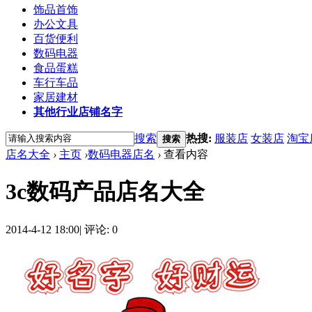
饰品首饰
办公文具
百货便利
数码电器
食品蛋糕
车行车品
家居建材
其他行业店铺名字
搜索
热搜:
服装店
女装店
淘宝
搜索
店名大全
›
主页
›
数码电器店名
›
查看内容
3c数码产品店名大全
2014-4-12 18:00
|
评论: 0