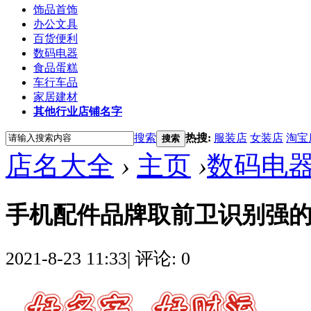
饰品首饰
办公文具
百货便利
数码电器
食品蛋糕
车行车品
家居建材
其他行业店铺名字
搜索
热搜:
服装店
女装店
淘宝
搜索
店名大全
›
主页
›
数码电
手机配件品牌取前卫识别强
2021-8-23 11:33
|
评论: 0