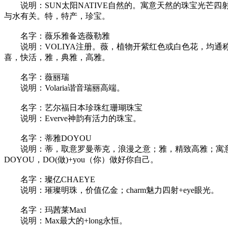
说明：SUN太阳NATIVE自然的。寓意天然的珠宝光芒四
与水有关。特，特产，珍宝。
名字：薇乐雅备选薇勒雅
说明：VOLIYA注册。薇，植物开紫红色或白色花，均通称
喜，快活，雅，典雅，高雅。
名字：薇丽瑞
说明：Volaria谐音瑞丽高端。
名字：艺尔福日本珍珠红珊瑚珠宝
说明：Everve神韵有活力的珠宝。
名字：蒂雅DOYOU
说明：蒂，取意罗曼蒂克，浪漫之意；雅，精致高雅；寓意
DOYOU，DO(做)+you（你）做好你自己。
名字：璨亿CHAEYE
说明：璀璨明珠，价值亿金；charm魅力四射+eye眼光。
名字：玛茜莱Maxl
说明：Max最大的+long永恒。