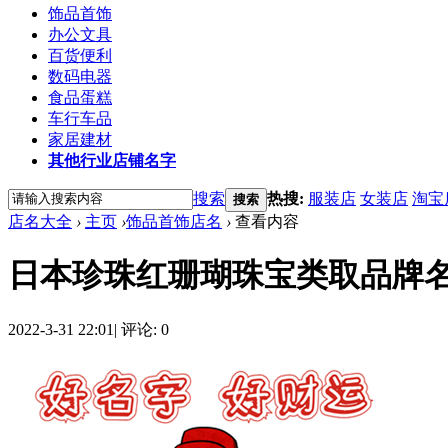
饰品首饰
办公文具
百货便利
数码电器
食品蛋糕
车行车品
家居建材
其他行业店铺名字
搜索
热搜:
服装店
女装店
淘宝
搜索
店名大全
›
主页
›
饰品首饰店名
›
查看内容
日本珍珠红珊瑚珠宝类取品牌
2022-3-31 22:01
|
评论: 0