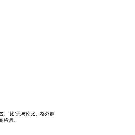
伟杰。‘比’无与伦比、格外超
美丽格调。