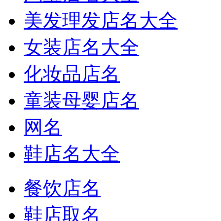
美发理发店名大全
女装店名大全
化妆品店名
童装母婴店名
网名
鞋店名大全
餐饮店名
鞋店取名