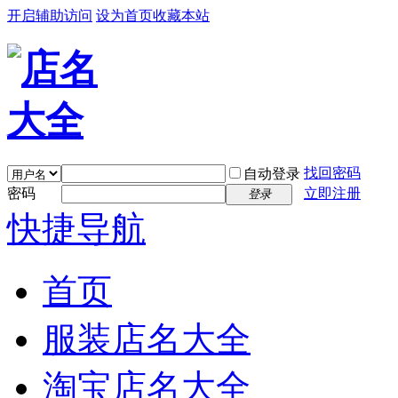
开启辅助访问
设为首页
收藏本站
找回密码
自动登录
密码
立即注册
登录
快捷导航
首页
服装店名大全
淘宝店名大全