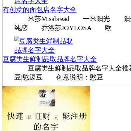
有创意的面包店名字大全
米莎Misabread 一米阳
纯恋 乔洛莎JOYLOSA 欧
豆腐类生鲜制品取品牌名字大全
豆腐类生鲜制品取品牌名字大全推
豆|憨逗豆 创意说明：憨豆