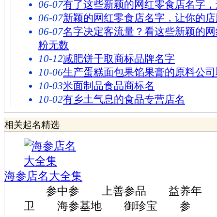
06-07
有了这些新颖的网红零食店名字，
06-07
新颖的网红零食店名字，让你的店
06-07
名字决定客流量？看这些新颖的网
粉无数
10-12
减肥饼干取商标品牌名字
10-06
生产蛋糕面包果馅果膏的原料公司
10-03
米面制品食品商标名
10-02
有乡土气息的食品专营店名
相关起名精选
海参店名大全集
参中参 上善参品 益养年 
卫 海参基地 御珍宝 参