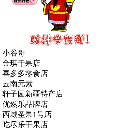
小谷哥
金琪干果店
喜多多零食店
云南元素
轩子园新疆特产店
优然乐品牌店
西域圣果1号店
吃尽乐干果店