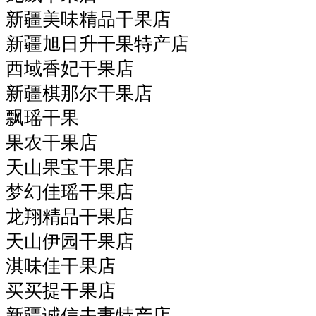
新疆美味精品干果店
新疆旭日升干果特产店
西域香妃干果店
新疆棋那尔干果店
飘瑶干果
果农干果店
天山果宝干果店
梦幻佳瑶干果店
龙翔精品干果店
天山伊园干果店
淇味佳干果店
买买提干果店
新疆诚信夫妻特产店