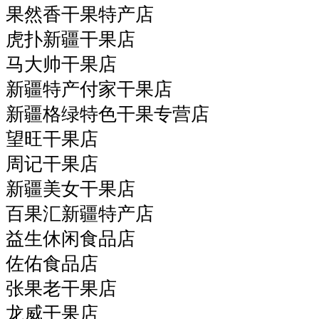
果然香干果特产店
虎扑新疆干果店
马大帅干果店
新疆特产付家干果店
新疆格绿特色干果专营店
望旺干果店
周记干果店
新疆美女干果店
百果汇新疆特产店
益生休闲食品店
佐佑食品店
张果老干果店
龙威干果店