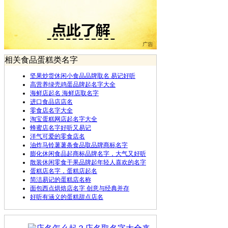
相关食品蛋糕类名字
坚果炒货休闲小食品品牌取名 易记好听
高营养绿壳鸡蛋品牌起名字大全
海鲜店起名 海鲜店取名字
进口食品店店名
零食店名字大全
淘宝蛋糕网店起名字大全
蜂蜜店名字好听又易记
洋气可爱的零食店名
油炸马铃薯薯条食品取品牌商标名字
膨化休闲食品起商标品牌名字，大气又好听
散装休闲零食干果品牌起年轻人喜欢的名字
蛋糕店名字，蛋糕店起名
简洁易记的蛋糕店名称
面包西点烘焙店名字 创意与经典并存
好听有涵义的蛋糕甜点店名