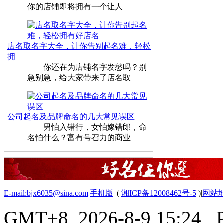
你的店铺即将拥有一个让人
店名取名字大全，让你告别起名难，轻松
拥
你还在为店铺名字发愁吗？别
急别急，给大家带来了店名取
公司起名及品牌命名的几大常见误区
男怕入错行，女怕嫁错郎，命
名怕什么？富有号召力的商业
E-mail:bjx6035@sina.com
|
手机版
|
(
湘ICP备12008462号-5
)
|
网站
GMT+8, 2026-8-9 15:24
, 