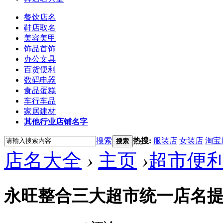
餐饮店名
鞋店取名
美容美甲
饰品首饰
办公文具
百货便利
数码电器
食品蛋糕
车行车品
家居建材
其他行业店铺名字
搜索
热搜:
服装店
女装店
淘宝
搜索
店名大全
›
主页
›
超市便
永旺整合三大超市统一店名