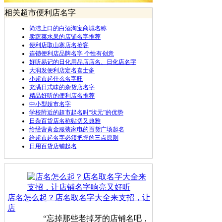
相关超市便利店名字
简洁上口的白酒淘宝商城名称
卖蔬菜水果的店铺名字推荐
便利店取山寨店名抢客
连锁便利店品牌名字 个性有创意
好听易记的日化用品店店名、日化店名字
大润发便利店定名喜士多
小超市起什么名字旺
充满日式味的杂货店名字
精品好听的便利店名推荐
中小型超市名字
学校附近的超市起名叫“状元”的优势
日杂百货店名称贴切又典雅
给经营黄金服装家电的百货广场起名
给超市起名字必须把握的三点原则
日用百货店铺起名
店名怎么起？店名取名字大全来支招，让
店
“忘掉那些老掉牙的店铺名吧，