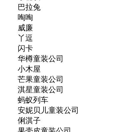
巴拉兔
啕啕
威廉
丫逗
闪卡
华樽童装公司
小木屋
芒果童装公司
淇星童装公司
蚂蚁列车
安妮贝儿童装公司
俐淇子
果壳皮童装公司