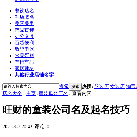
餐饮店名
鞋店取名
美容美甲
饰品首饰
办公文具
百货便利
数码电器
食品蛋糕
车行车品
家居建材
其他行业店铺名字
搜索
热搜:
服装店
女装店
淘宝
搜索
店名大全
›
主页
›
童装母婴店名
›
查看内容
旺财的童装公司名及起名技巧
2021-9-7 20:42
|
评论: 0