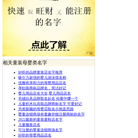
相关童装母婴类名字
好听的品牌童装店名字推荐
吸引力超强的婴儿游泳馆名称
优雅有亲和力的母婴用品店名
孕妇装商标品牌名，简洁好记
婴儿用品店名大全,婴儿用品店名
毛绒玩具品牌取名起名 你看中哪一个
儿童积木玩具取品牌商标名字 可爱好记
另类新颖的母婴店取名示例及思路
婴童连锁商场有童趣并能注册商标的名字
2022最新的童装童鞋店名字
儿童服装店名
可注册的婴童连锁商场名字
好听的母婴用品店名