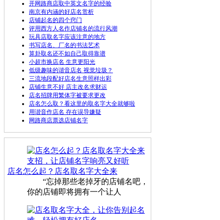
开网路商店取中英文名字的经验
南京有内涵的好店名赏析
店铺起名的四个窍门
评用西方人名作店铺名的流行风潮
玩具店取名字应该注意的地方
书写店名、厂名的书法艺术
算卦取名还不如自己取得靠谱
小超市换店名 生意更阳光
低级趣味的谐音店名 视觉垃圾？
三流地段配好店名生意照样出彩
店铺生意不好 店主改名求财运
店名招牌用繁体字被要求更改
店名怎么取？看这里的取名字大全就够啦
用谐音作店名 存在误导嫌疑
网路商店票选店铺名字
店名怎么起？店名取名字大全来
“忘掉那些老掉牙的店铺名吧，
你的店铺即将拥有一个让人