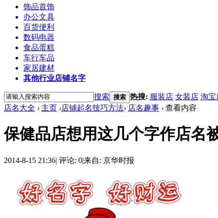
饰品首饰
办公文具
百货便利
数码电器
食品蛋糕
车行车品
家居建材
其他行业店铺名字
搜索
热搜:
服装店
女装店
淘宝
搜索
店名大全
›
主页
›
店铺起名技巧方法
›
店名趣事
›
查看内容
保健品店想用这几个字作店名
2014-8-15 21:36
|
评论: 0
|
来自: 京华时报