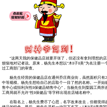
“这两天我的保健品店就要开张了，但还没有拿到理想的店
烦恼地对记者说。原来，杨先生本想以“木ll子ll美”为名注册一
过工商部门的审查。
杨先生经营的保健品店在通州乔庄商业街，虽然面积只有2
中等规模。杨先生想给自己的店取个一目了然的名称。一开始欲
售中心或恒利兴性ll保健品销售中心”，当杨先生到梨园工商所咨
工商局就不允许‘性ll保健品’等字样出现在店铺名称中。
在取名上，杨先生费尽了心思，名字改来改去，但都觉得起的
健品的特色。最后，杨先生灵机一动定下名字：“木ll子ll美商