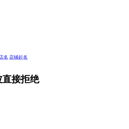
店名
店铺起名
被直接拒绝