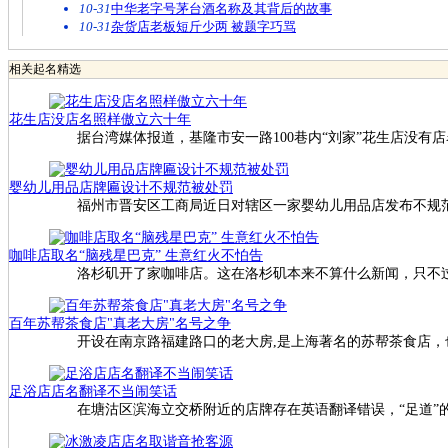
10-31
中华老字号茅台酒名称及其背后的故事
10-31
杂货店老板短斤少两 被题字巧骂
相关起名精选
花生店没店名照样傲立六十年
据台湾媒体报道，基隆市安一路100巷内“刘家”花生店没有
婴幼儿用品店牌匾设计不规范被处罚
福州市晋安区工商局近日对辖区一家婴幼儿用品店发布不规范
咖啡店取名“脑残星巴克” 生意红火不怕告
洛杉矶开了家咖啡店。这在洛杉矶本来不算什么新闻，只不过
百年苏帮茶食店"真老大房"名号之争
开设在南京路福建路口的老大房,是上海著名的苏帮茶食店，
足浴店店名翻译不当闹笑话
在塘沽区滨海立交桥附近的店牌存在英语翻译错误，“足道”的英文为“f