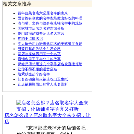
相关文章推荐
百年酱菜老店六必居名字的由来
面食馆有创意的名字也能做出好吃的料理
潢与璜、文身与纹身在店铺名字中的规范
国家城市店名之名称吉凶分析
厦门鼓浪屿成奇葩店名大本营
狗狗不点取名记
不太适合用台语来念店名的美式餐厅食记
男装店起名为这个引发众怒
网店与实体店用同一个名字
店铺名里王子与公主的故事
保健品店想用这几个字作店名被直接拒绝
让你不得不服的谐音店名
给紫砂壶起个好名字
知名连锁麻辣火锅店吃出卫生纸
让店铺脱颖而出的雷人店名赏析
店名怎么起？店名取名字大全来支招，让
店
“忘掉那些老掉牙的店铺名吧，