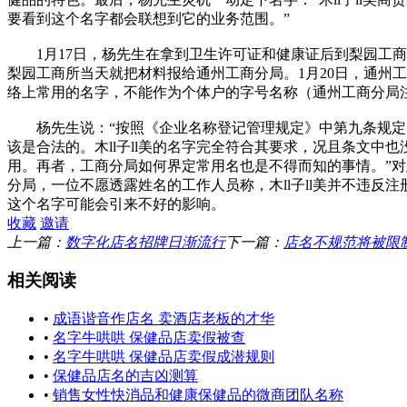
要看到这个名字都会联想到它的业务范围。”
1月17日，杨先生在拿到卫生许可证和健康证后到梨园工商
梨园工商所当天就把材料报给通州工商分局。1月20日，通州工商
络上常用的名字，不能作为个体户的字号名称（通州工商分局
杨先生说：“按照《企业名称登记管理规定》中第九条规定
该是合法的。木ll子ll美的名字完全符合其要求，况且条文中
用。再者，工商分局如何界定常用名也是不得而知的事情。”
分局，一位不愿透露姓名的工作人员称，木ll子ll美并不违反
这个名字可能会引来不好的影响。
收藏
邀请
上一篇：
数字化店名招牌日渐流行
下一篇：
店名不规范将被限
相关阅读
•
成语谐音作店名 卖酒店老板的才华
•
名字牛哄哄 保健品店卖假被查
•
名字牛哄哄 保健品店卖假成潜规则
•
保健品店名的吉凶测算
•
销售女性快消品和健康保健品的微商团队名称