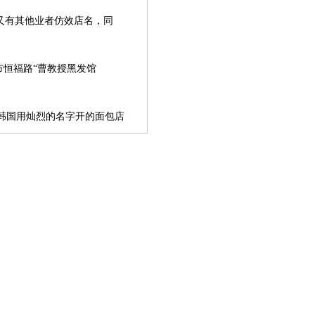
又有其他业者仿效店名，同
恒福路“曹教授黑发馆
在韩国用灿烈的名字开的面包店