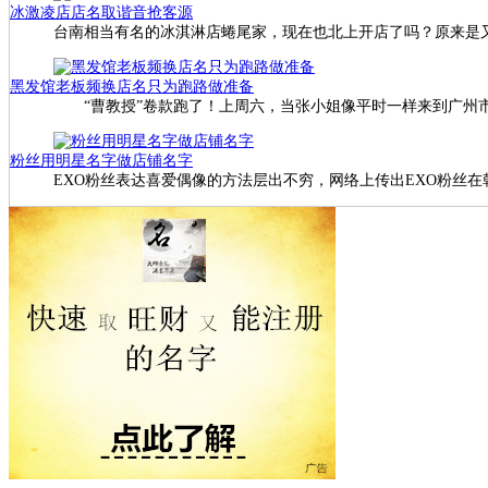
冰激凌店店名取谐音抢客源
台南相当有名的冰淇淋店蜷尾家，现在也北上开店了吗？原来是
黑发馆老板频换店名只为跑路做准备
“曹教授”卷款跑了！上周六，当张小姐像平时一样来到广州市
粉丝用明星名字做店铺名字
EXO粉丝表达喜爱偶像的方法层出不穷，网络上传出EXO粉丝