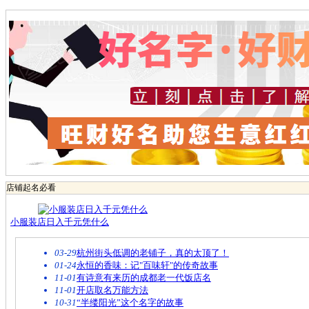
店铺起名必看
小服装店日入千元凭什么
03-29
杭州街头低调的老铺子，真的太顶了！
01-24
永恒的香味：记"百味轩"的传奇故事
11-01
有诗意有来历的成都老一代饭店名
11-01
开店取名万能方法
10-31
“半缕阳光”这个名字的故事