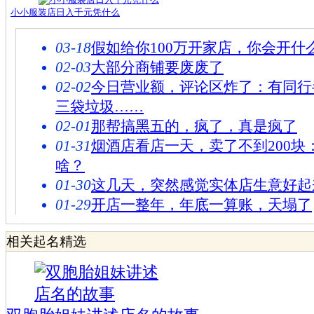
小小服装店日入千元凭什么
03-18
假如给你100万开家店，你会开什
02-03
大部分商铺要废废了
02-02
今日营业额，评论区炸了：有同行
三袋垃圾……
02-01
那帮搞黑五的，疯了，真是疯了
01-31
烟酒店看店一天，卖了不到200块
啥？
01-30
这几天，突然感觉实体店生意好起
01-29
开店一整年，年底一算账，天塌了
相关起名精选