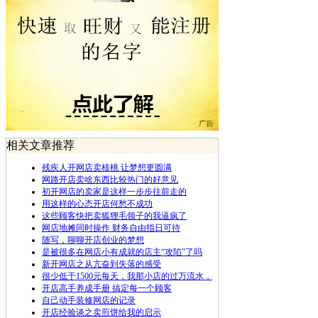
相关文章推荐
残疾人开网店卖核桃 让梦想更圆满
网路开店卖啥东西比较热门的好意见
初开网店的卖家是这样一步步往前走的
用这样的心态开店何愁不成功
这些顾客快把卖狐狸毛领子的我逼疯了
网店地摊同时操作 财务自由指日可待
随写，聊聊开店创业的梦想
是被很多在网店小有成就的店主“攻陷”了吗
新开网店之从亢奋到失落的感受
很少低于1500元每天，我那小店的过万流水，
开店高手养成手册 搞定每一个顾客
自己动手装修网店的记录
开店经验谈之卖煎饼给我的启示