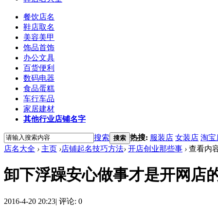
餐饮店名
鞋店取名
美容美甲
饰品首饰
办公文具
百货便利
数码电器
食品蛋糕
车行车品
家居建材
其他行业店铺名字
搜索
热搜:
服装店
女装店
淘宝
搜索
店名大全
›
主页
›
店铺起名技巧方法
›
开店创业那些事
›
查看内
卸下浮躁安心做事才是开网店
2016-4-20 20:23
|
评论: 0