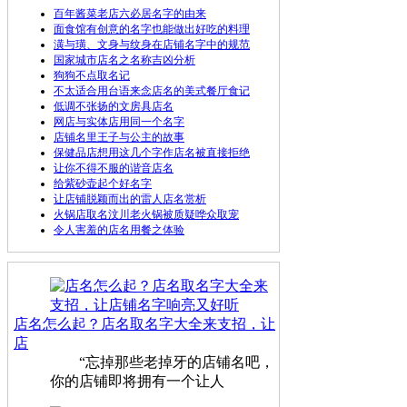
百年酱菜老店六必居名字的由来
面食馆有创意的名字也能做出好吃的料理
潢与璜、文身与纹身在店铺名字中的规范
国家城市店名之名称吉凶分析
狗狗不点取名记
不太适合用台语来念店名的美式餐厅食记
低调不张扬的文房具店名
网店与实体店用同一个名字
店铺名里王子与公主的故事
保健品店想用这几个字作店名被直接拒绝
让你不得不服的谐音店名
给紫砂壶起个好名字
让店铺脱颖而出的雷人店名赏析
火锅店取名汶川老火锅被质疑哗众取宠
令人害羞的店名用餐之体验
店名怎么起？店名取名字大全来支招，让
店
“忘掉那些老掉牙的店铺名吧，
你的店铺即将拥有一个让人