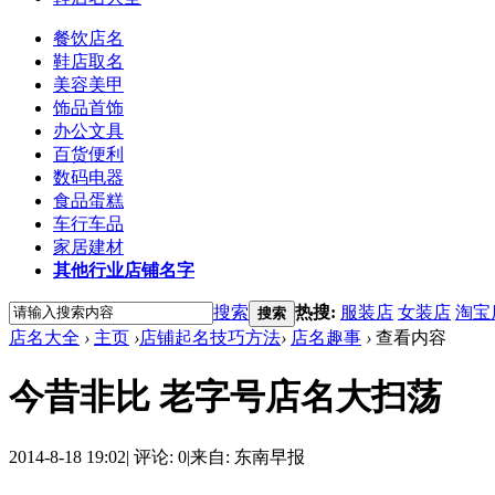
餐饮店名
鞋店取名
美容美甲
饰品首饰
办公文具
百货便利
数码电器
食品蛋糕
车行车品
家居建材
其他行业店铺名字
搜索
热搜:
服装店
女装店
淘宝
搜索
店名大全
›
主页
›
店铺起名技巧方法
›
店名趣事
›
查看内容
今昔非比 老字号店名大扫荡
2014-8-18 19:02
|
评论: 0
|
来自: 东南早报