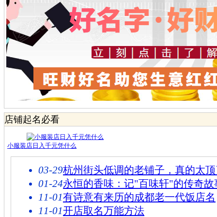
店铺起名必看
小服装店日入千元凭什么
03-29
杭州街头低调的老铺子，真的太顶
01-24
永恒的香味：记"百味轩"的传奇故
11-01
有诗意有来历的成都老一代饭店名
11-01
开店取名万能方法