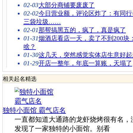
02-03
大部分商铺要废废了
02-02
今日营业额，评论区炸了：有同行
三袋垃圾……
02-01
那帮搞黑五的，疯了，真是疯了
01-31
烟酒店看店一天，卖了不到200块
啥？
01-30
这几天，突然感觉实体店生意好起
01-29
开店一整年，年底一算账，天塌了
相关起名精选
独特小面馆 霸气店名
一直都知道大通路的龙虾烧烤很有名，
发现了一家独特的小面馆。别看